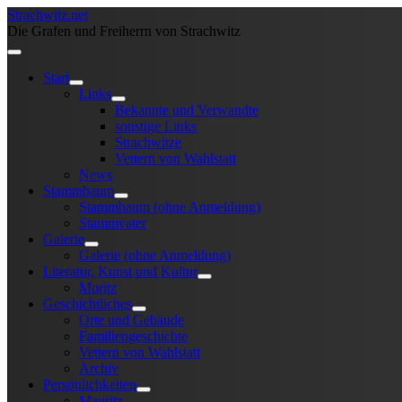
Strachwitz.net
Die Grafen und Freiherrn von Strachwitz
Start
Links
Bekannte und Verwandte
sonstige Links
Strachwitze
Vettern von Wahlstatt
News
Stammbaum
Stammbaum (ohne Anmeldung)
Stammvater
Galerie
Galerie (ohne Anmeldung)
Literatur, Kunst und Kultur
Moritz
Geschichtliches
Orte und Gebäude
Familiengeschichte
Vettern von Wahlstatt
Archiv
Persönlichkeiten
Mauritz