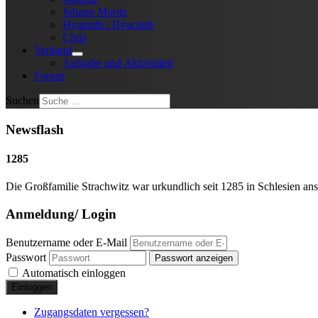
Johann Moritz
Hyazinth / Hyacinth
Chris
Verband
Aufgabe und Aktivitäten
Forum
Suchen
Newsflash
1285
Die Großfamilie Strachwitz war urkundlich seit 1285 in Schlesien ans
Anmeldung/ Login
Benutzername oder E-Mail
Passwort
Passwort anzeigen
Automatisch einloggen
Einloggen
Zugangsdaten vergessen?