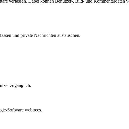
tare verfassen. Dabei können Benutzer-, Bild- und Kommentardaten ve
fassen und private Nachrichten austauschen.
utzer zugänglich.
gie-Software webtrees.