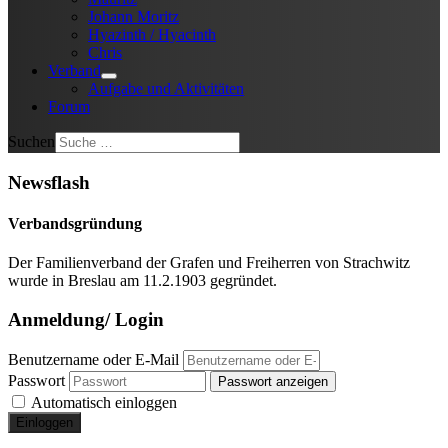
Johann Moritz
Hyazinth / Hyacinth
Chris
Verband
Aufgabe und Aktivitäten
Forum
Suchen
Newsflash
Verbandsgründung
Der Familienverband der Grafen und Freiherren von Strachwitz
wurde in Breslau am 11.2.1903 gegründet.
Anmeldung/ Login
Benutzername oder E-Mail
Passwort
Passwort anzeigen
Automatisch einloggen
Einloggen