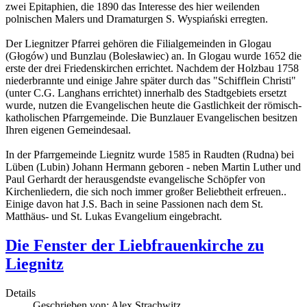
zwei Epitaphien, die 1890 das Interesse des hier weilenden
polnischen Malers und Dramaturgen S. Wyspiański erregten.
Der Liegnitzer Pfarrei gehören die Filialgemeinden in Glogau
(Głogów) und Bunzlau (Bolesławiec) an. In Glogau wurde 1652 die
erste der drei Friedenskirchen errichtet. Nachdem der Holzbau 1758
niederbrannte und einige Jahre später durch das "Schifflein Christi"
(unter C.G. Langhans errichtet) innerhalb des Stadtgebiets ersetzt
wurde, nutzen die Evangelischen heute die Gastlichkeit der römisch-
katholischen Pfarrgemeinde. Die Bunzlauer Evangelischen besitzen
Ihren eigenen Gemeindesaal.
In der Pfarrgemeinde Liegnitz wurde 1585 in Raudten (Rudna) bei
Lüben (Lubin) Johann Hermann geboren - neben Martin Luther und
Paul Gerhardt der herausgendste evangelische Schöpfer von
Kirchenliedern, die sich noch immer großer Beliebtheit erfreuen..
Einige davon hat J.S. Bach in seine Passionen nach dem St.
Matthäus- und St. Lukas Evangelium eingebracht.
Die Fenster der Liebfrauenkirche zu
Liegnitz
Details
Geschrieben von:
Alex Strachwitz