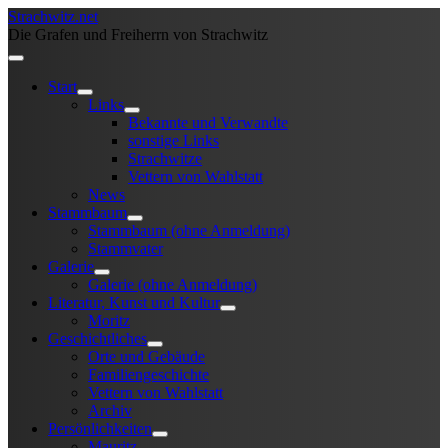
Strachwitz.net
Die Grafen und Freiherrn von Strachwitz
Start
Links
Bekannte und Verwandte
sonstige Links
Strachwitze
Vettern von Wahlstatt
News
Stammbaum
Stammbaum (ohne Anmeldung)
Stammvater
Galerie
Galerie (ohne Anmeldung)
Literatur, Kunst und Kultur
Moritz
Geschichtliches
Orte und Gebäude
Familiengeschichte
Vettern von Wahlstatt
Archiv
Persönlichkeiten
Mauritz