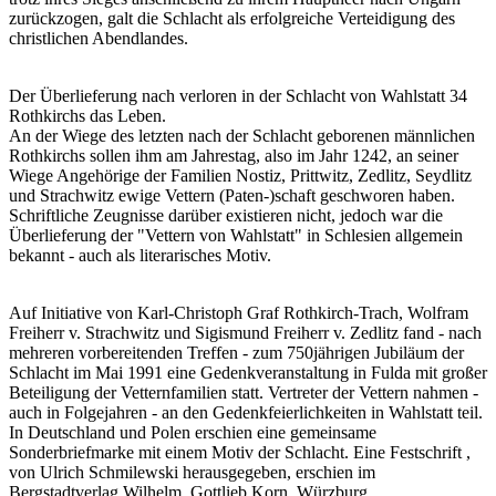
zurückzogen, galt die Schlacht als erfolgreiche Verteidigung des
christlichen Abendlandes.
Der Überlieferung nach verloren in der Schlacht von Wahlstatt 34
Rothkirchs das Leben.
An der Wiege des letzten nach der Schlacht geborenen männlichen
Rothkirchs sollen ihm am Jahrestag, also im Jahr 1242, an seiner
Wiege Angehörige der Familien Nostiz, Prittwitz, Zedlitz, Seydlitz
und Strachwitz ewige Vettern (Paten-)schaft geschworen haben.
Schriftliche Zeugnisse darüber existieren nicht, jedoch war die
Überlieferung der "Vettern von Wahlstatt" in Schlesien allgemein
bekannt - auch als literarisches Motiv.
Auf Initiative von Karl-Christoph Graf Rothkirch-Trach, Wolfram
Freiherr v. Strachwitz und Sigismund Freiherr v. Zedlitz fand - nach
mehreren vorbereitenden Treffen - zum 750jährigen Jubiläum der
Schlacht im Mai 1991 eine Gedenkveranstaltung in Fulda mit großer
Beteiligung der Vetternfamilien statt. Vertreter der Vettern nahmen -
auch in Folgejahren - an den Gedenkfeierlichkeiten in Wahlstatt teil.
In Deutschland und Polen erschien eine gemeinsame
Sonderbriefmarke mit einem Motiv der Schlacht. Eine Festschrift ,
von Ulrich Schmilewski herausgegeben, erschien im
Bergstadtverlag Wilhelm, Gottlieb Korn, Würzburg.