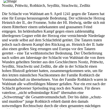
Nostitz, Prittwitz, Rothkirch, Seydlitz, Strachwitz, Zedlitz
Die Schlacht von Wahlstatt am 9. April 1241 gegen die Tataren hat
eine für Europa herausragende Bedeutung. Der schlesische Herzog
Heinrich der II., der Fromme, Sohn der Hl. Hedwig, stellte sich mit
einem Ritterheer einem unbekannten und grausamen Feind
entgegen. Im heldenhaften Kampf gegen einen zahlenmäßig
überlegenen Gegner erlitt der Herzog eine vernichtende Niederlage
und wurde selbst auf dem Schlachtfeld getötet. Die Tataren traten
jedoch nach diesem Kampf den Rückzug an. Heinrich der II. hatte
also einen großen Sieg errungen und Europa vor den Tataren
gerettet – eine Tat welthistorischer Bedeutung. Der Überlieferung
nach sollen am Jahrestage der Schlacht von Wahlstatt die von ihren
Wunden geheilten Streiter aus den Geschlechtern Nostiz, Prittwitz,
Seydlitz, Strachwitz und Zedlitz, die alle in der Schlacht einen
hohen Blutzoll geleistet hatten, zusammengekommen sein, um für
den letzten männlichen Nachkommen der Familie Rothkirch die
Vormundschaft zu übernehmen. Von der Familie Rothkirch waren in
Wahlstatt alle waffenfähigen Männer gefallen. Nur ein erst nach der
Schlacht geborener Sprössling trug noch den Namen. Für dieses
vaterlose, „nicht selbstmündige Kind“ übernahm eine
„Schwertmag“ die Gesamtvormundschaft. Der bis dahin „schutz-
und muntlose“ junge Rothkirch erhielt damit den damals
notwendigen Rechtsschutz durch die oben genannten mächtigen