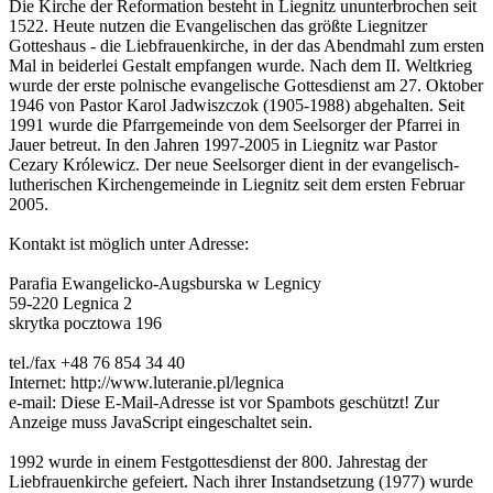
Die Kirche der Reformation besteht in Liegnitz ununterbrochen seit
1522. Heute nutzen die Evangelischen das größte Liegnitzer
Gotteshaus - die Liebfrauenkirche, in der das Abendmahl zum ersten
Mal in beiderlei Gestalt empfangen wurde. Nach dem II. Weltkrieg
wurde der erste polnische evangelische Gottesdienst am 27. Oktober
1946 von Pastor Karol Jadwiszczok (1905-1988) abgehalten. Seit
1991 wurde die Pfarrgemeinde von dem Seelsorger der Pfarrei in
Jauer betreut. In den Jahren 1997-2005 in Liegnitz war Pastor
Cezary Królewicz. Der neue Seelsorger dient in der evangelisch-
lutherischen Kirchengemeinde in Liegnitz seit dem ersten Februar
2005.
Kontakt ist möglich unter Adresse:
Parafia Ewangelicko-Augsburska w Legnicy
59-220 Legnica 2
skrytka pocztowa 196
tel./fax +48 76 854 34 40
Internet: http://www.luteranie.pl/legnica
e-mail:
Diese E-Mail-Adresse ist vor Spambots geschützt! Zur
Anzeige muss JavaScript eingeschaltet sein.
1992 wurde in einem Festgottesdienst der 800. Jahrestag der
Liebfrauenkirche gefeiert. Nach ihrer Instandsetzung (1977) wurde