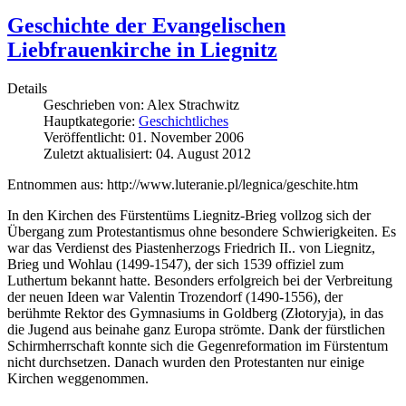
Geschichte der Evangelischen
Liebfrauenkirche in Liegnitz
Details
Geschrieben von:
Alex Strachwitz
Hauptkategorie:
Geschichtliches
Veröffentlicht: 01. November 2006
Zuletzt aktualisiert: 04. August 2012
Entnommen aus: http://www.luteranie.pl/legnica/geschite.htm
In den Kirchen des Fürstentüms Liegnitz-Brieg vollzog sich der
Übergang zum Protestantismus ohne besondere Schwierigkeiten. Es
war das Verdienst des Piastenherzogs Friedrich II.. von Liegnitz,
Brieg und Wohlau (1499-1547), der sich 1539 offiziel zum
Luthertum bekannt hatte. Besonders erfolgreich bei der Verbreitung
der neuen Ideen war Valentin Trozendorf (1490-1556), der
berühmte Rektor des Gymnasiums in Goldberg (Złotoryja), in das
die Jugend aus beinahe ganz Europa strömte. Dank der fürstlichen
Schirmherrschaft konnte sich die Gegenreformation im Fürstentum
nicht durchsetzen. Danach wurden den Protestanten nur einige
Kirchen weggenommen.