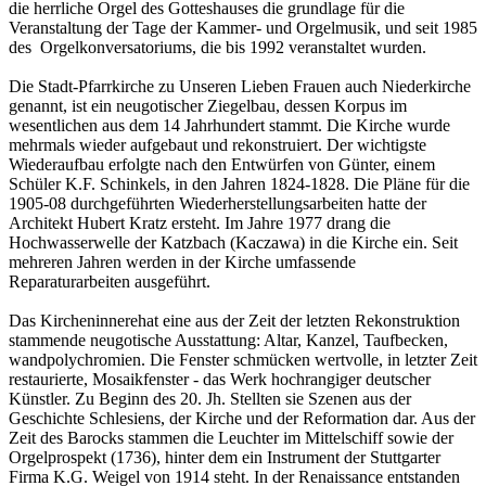
die herrliche Orgel des Gotteshauses die grundlage für die
Veranstaltung der Tage der Kammer- und Orgelmusik, und seit 1985
des Orgelkonversatoriums, die bis 1992 veranstaltet wurden.
Die Stadt-Pfarrkirche zu Unseren Lieben Frauen auch Niederkirche
genannt, ist ein neugotischer Ziegelbau, dessen Korpus im
wesentlichen aus dem 14 Jahrhundert stammt. Die Kirche wurde
mehrmals wieder aufgebaut und rekonstruiert. Der wichtigste
Wiederaufbau erfolgte nach den Entwürfen von Günter, einem
Schüler K.F. Schinkels, in den Jahren 1824-1828. Die Pläne für die
1905-08 durchgeführten Wiederherstellungsarbeiten hatte der
Architekt Hubert Kratz ersteht. Im Jahre 1977 drang die
Hochwasserwelle der Katzbach (Kaczawa) in die Kirche ein. Seit
mehreren Jahren werden in der Kirche umfassende
Reparaturarbeiten ausgeführt.
Das Kircheninnerehat eine aus der Zeit der letzten Rekonstruktion
stammende neugotische Ausstattung: Altar, Kanzel, Taufbecken,
wandpolychromien. Die Fenster schmücken wertvolle, in letzter Zeit
restaurierte, Mosaikfenster - das Werk hochrangiger deutscher
Künstler. Zu Beginn des 20. Jh. Stellten sie Szenen aus der
Geschichte Schlesiens, der Kirche und der Reformation dar. Aus der
Zeit des Barocks stammen die Leuchter im Mittelschiff sowie der
Orgelprospekt (1736), hinter dem ein Instrument der Stuttgarter
Firma K.G. Weigel von 1914 steht. In der Renaissance entstanden